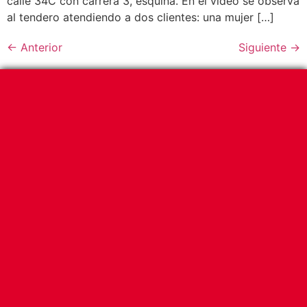
calle 34C con carrera 3, esquina. En el video se observa
al tendero atendiendo a dos clientes: una mujer […]
←
Anterior
Siguiente
→