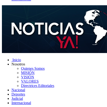
Inicio
Nosotros
Quienes Somos
MISIÓN
VISIÓN
VALORES
Directrices Editoriales
Nacional
Deportes
Judicial
Internacional