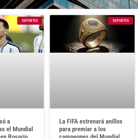
DEPORTES
DEPORTES
só a
La FIFA estrenará anillos
as el Mundial
para premiar a los
 en Rosario
campeones del Mundial