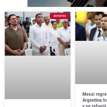
DEPORTES
Messi regre
Argentina tr
y se refugió