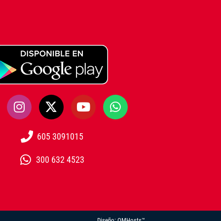
605 3091015
300 632 4523
Diseño:
OMHosts™