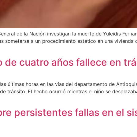
 General de la Nación investigan la muerte de Yuleidis Fern
ras someterse a un procedimiento estético en una vivienda de
o de cuatro años fallece en tr
n las últimas horas en las vías del departamento de Antioq
 de tránsito. El hecho ocurrió mientras el niño se desplaza
re persistentes fallas en el s