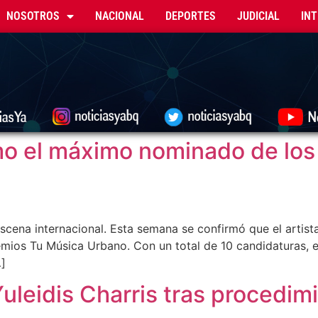
NOSOTROS
NACIONAL
DEPORTES
JUDICIAL
IN
o el máximo nominado de los
scena internacional. Esta semana se confirmó que el artista
mios Tu Música Urbano. Con un total de 10 candidaturas, e
…]
uleidis Charris tras procedim