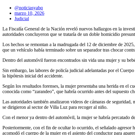
@noticiasyabq
marzo 10, 2026
Judicial
La Fiscalía General de la Nación reveló nuevos hallazgos en la investi
autoridades concluyeron que se trataría de un doble homicidio presun
Los hechos se remontan a la madrugada del 12 de diciembre de 2025, e
que un vehículo había terminado sobre un separador tras chocar contr
Dentro del automóvil fueron encontrados sin vida una mujer y su bebé
Sin embargo, las labores de policía judicial adelantadas por el Cuerpo
la hipótesis inicial del accidente.
Según los resultados forenses, la mujer presentaba una herida en el c
conocida como “zarandeo”, que habría ocurrido antes del supuesto c
Las autoridades también analizaron videos de cámaras de seguridad, mu
se dirigieron al sector de Villa Luz para recoger al niño.
Con el menor ya dentro del automóvil, la mujer se habría percatado d
Posteriormente, con el fin de ocultar lo ocurrido, el señalado agreso
acomodó el cuerpo de la mujer en el asiento del conductor para aparen