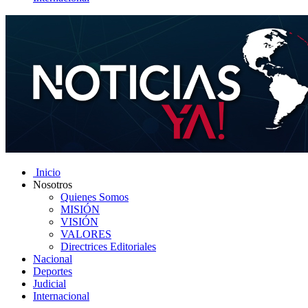
Inicio
Nosotros
Quienes Somos
MISIÓN
VISIÓN
VALORES
Directrices Editoriales
Nacional
Deportes
Judicial
Internacional