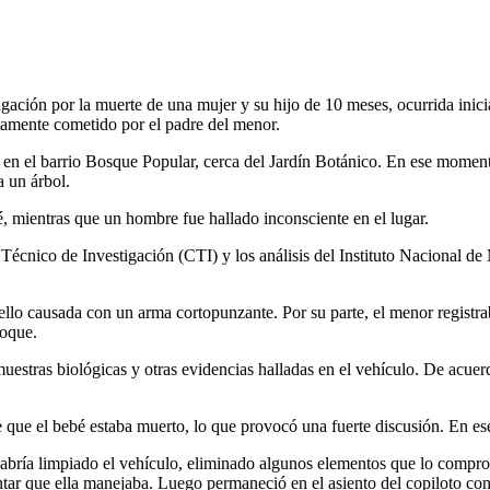
gación por la muerte de una mujer y su hijo de 10 meses, ocurrida inici
tamente cometido por el padre del menor.
n el barrio Bosque Popular, cerca del Jardín Botánico. En ese momento,
a un árbol.
, mientras que un hombre fue hallado inconsciente en el lugar.
 Técnico de Investigación (CTI) y los análisis del Instituto Nacional d
uello causada con un arma cortopunzante. Por su parte, el menor registra
hoque.
estras biológicas y otras evidencias halladas en el vehículo. De acuerd
e que el bebé estaba muerto, lo que provocó una fuerte discusión. En e
r habría limpiado el vehículo, eliminado algunos elementos que lo compro
tar que ella manejaba. Luego permaneció en el asiento del copiloto con 