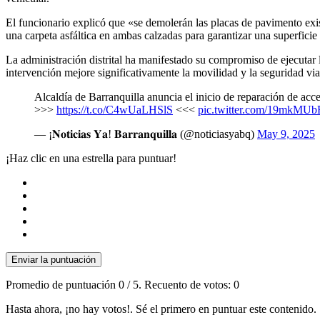
El funcionario explicó que «se demolerán las placas de pavimento exist
una carpeta asfáltica en ambas calzadas para garantizar una superfici
La administración distrital ha manifestado su compromiso de ejecutar l
intervención mejore significativamente la movilidad y la seguridad vial
Alcaldía de Barranquilla anuncia el inicio de reparación de ac
>>>
https://t.co/C4wUaLHSlS
<<<
pic.twitter.com/19mkMUb
— ¡𝐍𝐨𝐭𝐢𝐜𝐢𝐚𝐬 𝐘𝐚! 𝐁𝐚𝐫𝐫𝐚𝐧𝐪𝐮𝐢𝐥𝐥𝐚 (@noticiasyabq)
May 9, 2025
¡Haz clic en una estrella para puntuar!
Enviar la puntuación
Promedio de puntuación
0
/ 5. Recuento de votos:
0
Hasta ahora, ¡no hay votos!. Sé el primero en puntuar este contenido.