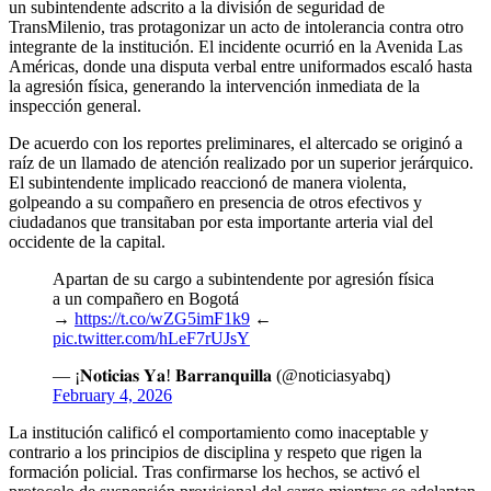
un subintendente adscrito a la división de seguridad de
TransMilenio, tras protagonizar un acto de intolerancia contra otro
integrante de la institución. El incidente ocurrió en la Avenida Las
Américas, donde una disputa verbal entre uniformados escaló hasta
la agresión física, generando la intervención inmediata de la
inspección general.
De acuerdo con los reportes preliminares, el altercado se originó a
raíz de un llamado de atención realizado por un superior jerárquico.
El subintendente implicado reaccionó de manera violenta,
golpeando a su compañero en presencia de otros efectivos y
ciudadanos que transitaban por esta importante arteria vial del
occidente de la capital.
Apartan de su cargo a subintendente por agresión física
a un compañero en Bogotá
→
https://t.co/wZG5imF1k9
←
pic.twitter.com/hLeF7rUJsY
— ¡𝐍𝐨𝐭𝐢𝐜𝐢𝐚𝐬 𝐘𝐚! 𝐁𝐚𝐫𝐫𝐚𝐧𝐪𝐮𝐢𝐥𝐥𝐚 (@noticiasyabq)
February 4, 2026
La institución calificó el comportamiento como inaceptable y
contrario a los principios de disciplina y respeto que rigen la
formación policial. Tras confirmarse los hechos, se activó el