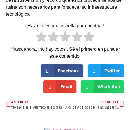
de la suspensión y recordó que estos procedimientos de
rutina son necesarios para fortalecer su infraestructura
tecnológica.
¡Haz clic en una estrella para puntuar!
Hasta ahora, ¡no hay votos!. Sé el primero en puntuar
este contenido.
Facebook
Twitter
Email
WhatsApp
ANTERIOR
SIGUIENTE
Violencia en el Atlantico arrebata la vida de menores más que enfermedades prevenibles
Alcalde Ad Hoc solicita actualizar subsidios de arriendo para familias de Ciudad del Sol II tras 16 años de congelamiento