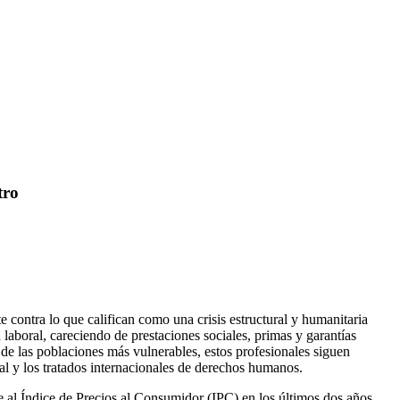
tro
contra lo que califican como una crisis estructural y humanitaria
laboral, careciendo de prestaciones sociales, primas y garantías
de las poblaciones más vulnerables, estos profesionales siguen
nal y los tratados internacionales de derechos humanos.
te al Índice de Precios al Consumidor (IPC) en los últimos dos años.