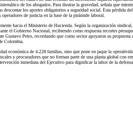
temático de los abogados. Para ilustrar la gravedad, señala que mientra
 descontar los aportes obligatorios a seguridad social. Esta pérdida de
operadores de justicia en la base de la pirámide laboral.
amente hacia el Ministerio de Hacienda. Según la organización sindical,
ante el Gobierno Nacional, recibiendo como respuesta recortes presupues
nte Gustavo Petro, recordando que como sector apoyaron su propuesta de
 de Colombia.
bilidad económica de 4.228 familias, sino que pone en jaque la operativid
, fiscales y procuradores que no forman parte de una planta global con e
ntervención inmediata del Ejecutivo para dignificar la labor de la defens