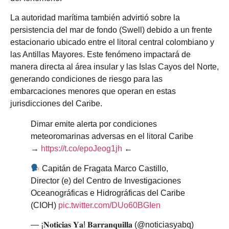
La autoridad marítima también advirtió sobre la
persistencia del mar de fondo (Swell) debido a un frente
estacionario ubicado entre el litoral central colombiano y
las Antillas Mayores. Este fenómeno impactará de
manera directa al área insular y las Islas Cayos del Norte,
generando condiciones de riesgo para las
embarcaciones menores que operan en estas
jurisdicciones del Caribe.
Dimar emite alerta por condiciones
meteoromarinas adversas en el litoral Caribe
→
https://t.co/epoJeog1jh
←
Capitán de Fragata Marco Castillo,
Director (e) del Centro de Investigaciones
Oceanográficas e Hidrográficas del Caribe
(CIOH)
pic.twitter.com/DUo60BGIen
— ¡𝐍𝐨𝐭𝐢𝐜𝐢𝐚𝐬 𝐘𝐚! 𝐁𝐚𝐫𝐫𝐚𝐧𝐪𝐮𝐢𝐥𝐥𝐚 (@noticiasyabq)