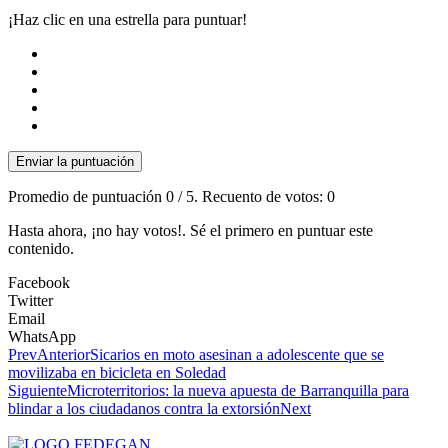
¡Haz clic en una estrella para puntuar!
Enviar la puntuación
Promedio de puntuación
0
/ 5. Recuento de votos:
0
Hasta ahora, ¡no hay votos!. Sé el primero en puntuar este
contenido.
Facebook
Twitter
Email
WhatsApp
Prev
Anterior
Sicarios en moto asesinan a adolescente que se
movilizaba en bicicleta en Soledad
Siguiente
Microterritorios: la nueva apuesta de Barranquilla para
blindar a los ciudadanos contra la extorsión
Next