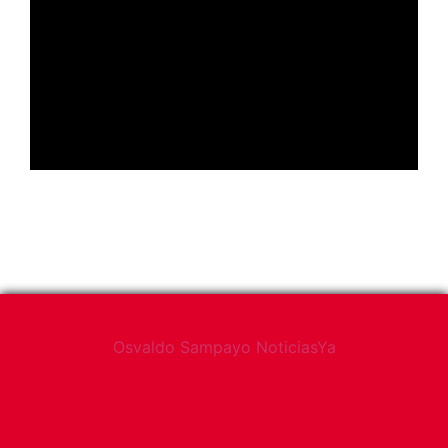
Osvaldo Sampayo NoticiasYa