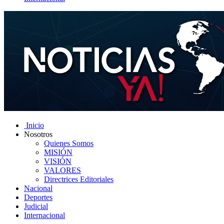
Inicio
Nosotros
Quienes Somos
MISIÓN
VISIÓN
VALORES
Directrices Editoriales
Nacional
Deportes
Judicial
Internacional