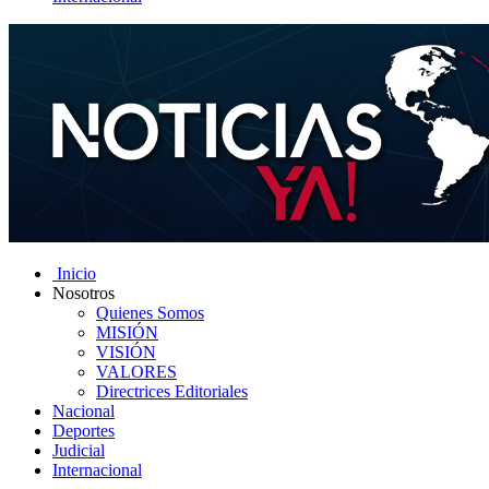
Inicio
Nosotros
Quienes Somos
MISIÓN
VISIÓN
VALORES
Directrices Editoriales
Nacional
Deportes
Judicial
Internacional