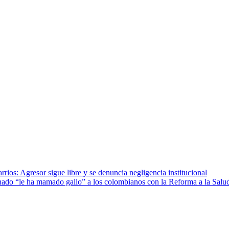
rios: Agresor sigue libre y se denuncia negligencia institucional
nado “le ha mamado gallo” a los colombianos con la Reforma a la Salu