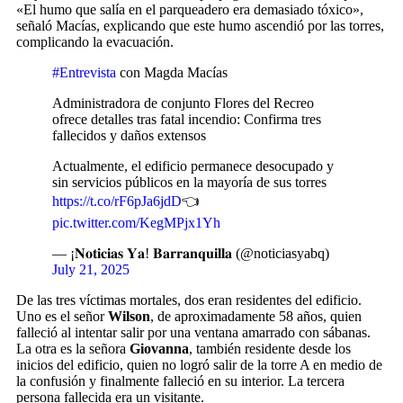
«El humo que salía en el parqueadero era demasiado tóxico»,
señaló Macías, explicando que este humo ascendió por las torres,
complicando la evacuación.
#Entrevista
con Magda Macías
Administradora de conjunto Flores del Recreo
ofrece detalles tras fatal incendio: Confirma tres
fallecidos y daños extensos
Actualmente, el edificio permanece desocupado y
sin servicios públicos en la mayoría de sus torres
https://t.co/rF6pJa6jdD
👈
pic.twitter.com/KegMPjx1Yh
— ¡𝐍𝐨𝐭𝐢𝐜𝐢𝐚𝐬 𝐘𝐚! 𝐁𝐚𝐫𝐫𝐚𝐧𝐪𝐮𝐢𝐥𝐥𝐚 (@noticiasyabq)
July 21, 2025
De las tres víctimas mortales, dos eran residentes del edificio.
Uno es el señor
Wilson
, de aproximadamente 58 años, quien
falleció al intentar salir por una ventana amarrado con sábanas.
La otra es la señora
Giovanna
, también residente desde los
inicios del edificio, quien no logró salir de la torre A en medio de
la confusión y finalmente falleció en su interior. La tercera
persona fallecida era un visitante.