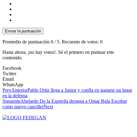
Enviar la puntuación
Promedio de puntuación
0
/ 5. Recuento de votos:
0
Hasta ahora, ¡no hay votos!. Sé el primero en puntuar este
contenido.
Facebook
Twitter
Email
WhatsApp
Prev
Anterior
Pablo Ortiz llega a Junior y confía en ganarse un lugar
en la defensa
Siguiente
Abelardo De la Espriella designa a Omar Bula Escobar
como nuevo canciller
Next