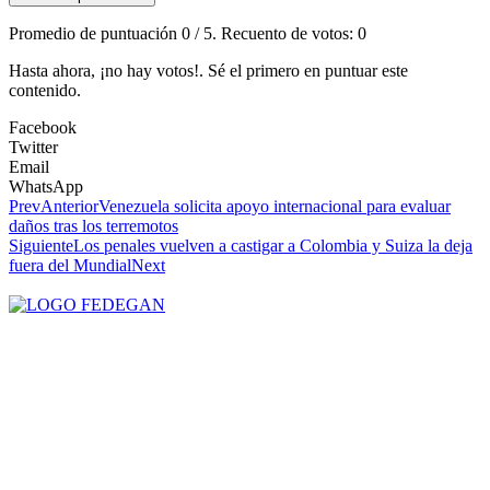
Promedio de puntuación
0
/ 5. Recuento de votos:
0
Hasta ahora, ¡no hay votos!. Sé el primero en puntuar este
contenido.
Facebook
Twitter
Email
WhatsApp
Prev
Anterior
Venezuela solicita apoyo internacional para evaluar
daños tras los terremotos
Siguiente
Los penales vuelven a castigar a Colombia y Suiza la deja
fuera del Mundial
Next