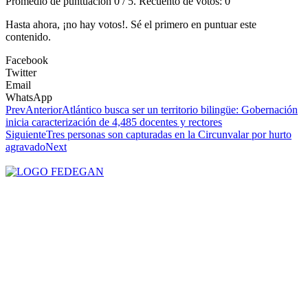
Promedio de puntuación
0
/ 5. Recuento de votos:
0
Hasta ahora, ¡no hay votos!. Sé el primero en puntuar este
contenido.
Facebook
Twitter
Email
WhatsApp
Prev
Anterior
Atlántico busca ser un territorio bilingüe: Gobernación
inicia caracterización de 4,485 docentes y rectores
Siguiente
Tres personas son capturadas en la Circunvalar por hurto
agravado
Next