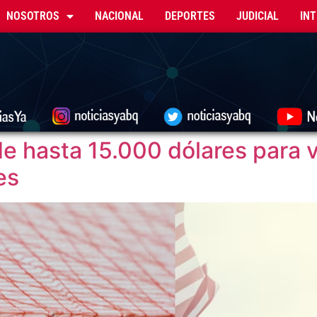
NOSOTROS
NACIONAL
DEPORTES
JUDICIAL
IN
de hasta 15.000 dólares para 
es