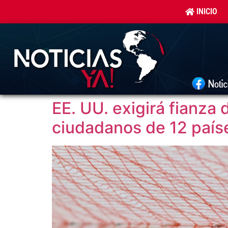
INICIO
EE. UU. exigirá fianza 
ciudadanos de 12 país