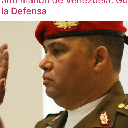
l alto mando de Venezuela: G
 la Defensa