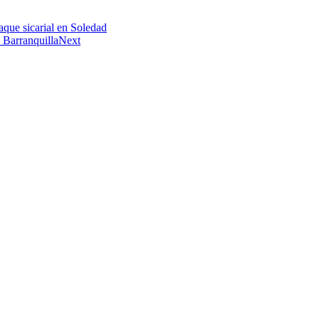
aque sicarial en Soledad
 Barranquilla
Next